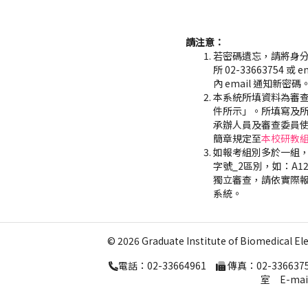
請注意：
若密碼遺忘，請將身分
所 02-33663754 或
內 email 通知新密碼
本系統所填資料為審
件所示」。所填寫及
承辦人員及審查委員
簡章規定至
本校研教
如報考組別多於一組，
字號_2區別，如：A123
獨立審查，請依實際
系統。
© 2026 Graduate Institute of Biomedical El
電話：02-33664961
傳真：02-33663
室 E-mail